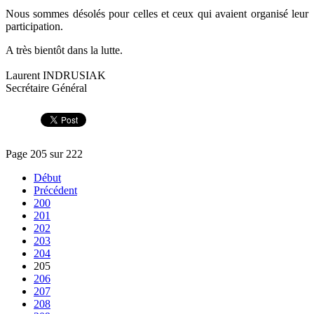
Nous sommes désolés pour celles et ceux qui avaient organisé leur
participation.
A très bientôt dans la lutte.
Laurent INDRUSIAK
Secrétaire Général
Page 205 sur 222
Début
Précédent
200
201
202
203
204
205
206
207
208