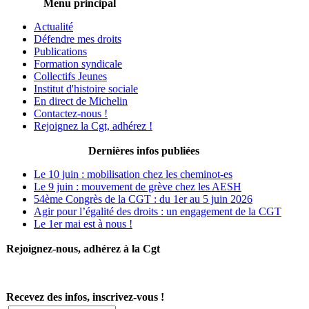
Menu principal
Actualité
Défendre mes droits
Publications
Formation syndicale
Collectifs Jeunes
Institut d'histoire sociale
En direct de Michelin
Contactez-nous !
Rejoignez la Cgt, adhérez !
Dernières infos publiées
Le 10 juin : mobilisation chez les cheminot-es
Le 9 juin : mouvement de grève chez les AESH
54ème Congrès de la CGT : du 1er au 5 juin 2026
Agir pour l’égalité des droits : un engagement de la CGT
Le 1er mai est à nous !
Rejoignez-nous, adhérez à la Cgt
Recevez des infos, inscrivez-vous !