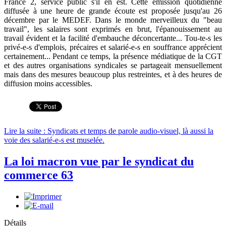
France 2, service public s'il en est. Cette émission quotidienne
diffusée à une heure de grande écoute est proposée jusqu'au 26
décembre par le MEDEF. Dans le monde merveilleux du "beau
travail", les salaires sont exprimés en brut, l'épanouissement au
travail évident et la facilité d'embauche déconcertante... Tou-te-s les
privé-e-s d'emplois, précaires et salarié-e-s en souffrance apprécient
certainement... Pendant ce temps, la présence médiatique de la CGT
et des autres organisations syndicales se partageait mensuellement
mais dans des mesures beaucoup plus restreintes, et à des heures de
diffusion moins accessibles.
Lire la suite : Syndicats et temps de parole audio-visuel, là aussi la
voie des salarié-e-s est muselée.
La loi macron vue par le syndicat du
commerce 63
Détails