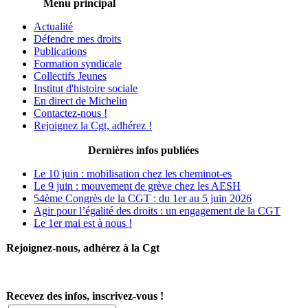
Menu principal
Actualité
Défendre mes droits
Publications
Formation syndicale
Collectifs Jeunes
Institut d'histoire sociale
En direct de Michelin
Contactez-nous !
Rejoignez la Cgt, adhérez !
Dernières infos publiées
Le 10 juin : mobilisation chez les cheminot-es
Le 9 juin : mouvement de grève chez les AESH
54ème Congrès de la CGT : du 1er au 5 juin 2026
Agir pour l’égalité des droits : un engagement de la CGT
Le 1er mai est à nous !
Rejoignez-nous, adhérez à la Cgt
Recevez des infos, inscrivez-vous !