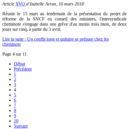
Article
NVO
d’Isabelle Avran, 16 mars 2018
Réunie le 15 mars au lendemain de la présentation du projet de
réforme de la SNCF en conseil des ministres, l'intersyndicale
cheminote s'engage dans une grève d'au moins trois mois, de deux
jours sur cinq, à partir du 3 avril.
Lire la suite : Un conflit long et unitaire se prépare chez les
cheminots
Page 4 sur 11
Début
Précédent
1
2
3
4
5
6
7
8
9
10
Suivant