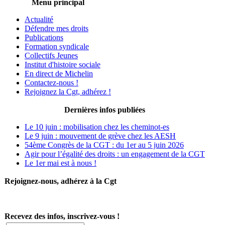
Menu principal
Actualité
Défendre mes droits
Publications
Formation syndicale
Collectifs Jeunes
Institut d'histoire sociale
En direct de Michelin
Contactez-nous !
Rejoignez la Cgt, adhérez !
Dernières infos publiées
Le 10 juin : mobilisation chez les cheminot-es
Le 9 juin : mouvement de grève chez les AESH
54ème Congrès de la CGT : du 1er au 5 juin 2026
Agir pour l’égalité des droits : un engagement de la CGT
Le 1er mai est à nous !
Rejoignez-nous, adhérez à la Cgt
Recevez des infos, inscrivez-vous !