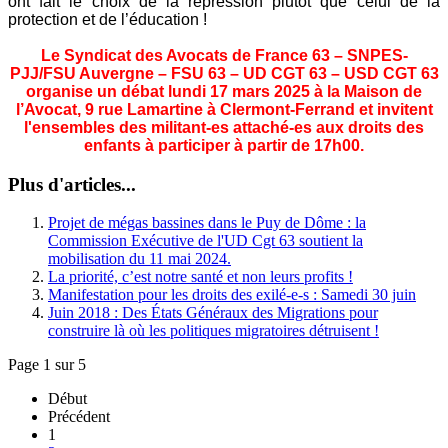
ont fait le choix de la répression plutôt que celui de la
protection et de l’éducation !
Le Syndicat des Avocats de France 63 – SNPES-
PJJ/FSU Auvergne – FSU 63 – UD CGT 63 – USD CGT 63
organise un débat lundi 17 mars 2025 à la Maison de
l’Avocat, 9 rue Lamartine à Clermont-Ferrand et invitent
l'ensembles des militant-es attaché-es aux droits des
enfants à participer à partir de 17h00.
Plus d'articles...
Projet de mégas bassines dans le Puy de Dôme : la
Commission Exécutive de l'UD Cgt 63 soutient la
mobilisation du 11 mai 2024.
La priorité, c’est notre santé et non leurs profits !
Manifestation pour les droits des exilé-e-s : Samedi 30 juin
Juin 2018 : Des États Généraux des Migrations pour
construire là où les politiques migratoires détruisent !
Page 1 sur 5
Début
Précédent
1