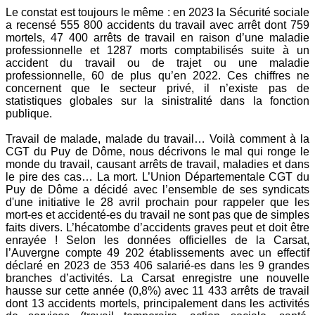
Le constat est toujours le même : en 2023 la Sécurité sociale
a recensé 555 800 accidents du travail avec arrêt dont 759
mortels, 47 400 arrêts de travail en raison d’une maladie
professionnelle et 1287 morts comptabilisés suite à un
accident du travail ou de trajet ou une maladie
professionnelle, 60 de plus qu’en 2022. Ces chiffres ne
concernent que le secteur privé, il n’existe pas de
statistiques globales sur la sinistralité dans la fonction
publique.
Travail de malade, malade du travail… Voilà comment à la
CGT du Puy de Dôme, nous décrivons le mal qui ronge le
monde du travail, causant arrêts de travail, maladies et dans
le pire des cas… La mort.
L’Union Départementale CGT du
Puy de Dôme a décidé avec l’ensemble de ses syndicats
d'une initiative le 28 avril prochain pour rappeler que les
mort-es et accidenté-es du travail ne sont pas que de simples
faits divers. L’hécatombe d’accidents graves peut et doit être
enrayée !
Selon les données officielles de la Carsat,
l’Auvergne compte 49 202 établissements avec un effectif
déclaré en 2023 de 353 406 salarié-es dans les 9 grandes
branches d’activités.
La Carsat enregistre une nouvelle
hausse sur cette année (0,8%) avec 11 433 arrêts de travail
dont 13 accidents mortels, principalement dans les activités