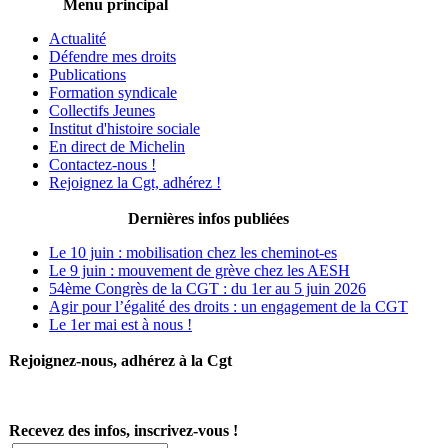
Menu principal
Actualité
Défendre mes droits
Publications
Formation syndicale
Collectifs Jeunes
Institut d'histoire sociale
En direct de Michelin
Contactez-nous !
Rejoignez la Cgt, adhérez !
Dernières infos publiées
Le 10 juin : mobilisation chez les cheminot-es
Le 9 juin : mouvement de grève chez les AESH
54ème Congrès de la CGT : du 1er au 5 juin 2026
Agir pour l’égalité des droits : un engagement de la CGT
Le 1er mai est à nous !
Rejoignez-nous, adhérez à la Cgt
Recevez des infos, inscrivez-vous !