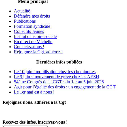
Menu principal
Actualité
Défendre mes droits
Publications
Formation syndicale
Collectifs Jeunes
Institut d'histoire sociale
En direct de Michelin
Contactez-nous !
Rejoignez la Cgt, adhérez !
Dernières infos publiées
Le 10 juin : mobilisation chez les cheminot-es
Le 9 juin : mouvement de grève chez les AESH
54ème Congrès de la CGT : du 1er au 5 juin 2026
Agir pour l’égalité des droits : un engagement de la CGT
Le 1er mai est à nous !
Rejoignez-nous, adhérez à la Cgt
Recevez des infos, inscrivez-vous !