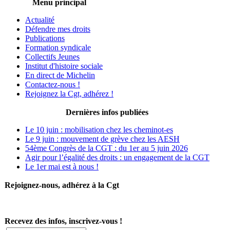
Menu principal
Actualité
Défendre mes droits
Publications
Formation syndicale
Collectifs Jeunes
Institut d'histoire sociale
En direct de Michelin
Contactez-nous !
Rejoignez la Cgt, adhérez !
Dernières infos publiées
Le 10 juin : mobilisation chez les cheminot-es
Le 9 juin : mouvement de grève chez les AESH
54ème Congrès de la CGT : du 1er au 5 juin 2026
Agir pour l’égalité des droits : un engagement de la CGT
Le 1er mai est à nous !
Rejoignez-nous, adhérez à la Cgt
Recevez des infos, inscrivez-vous !