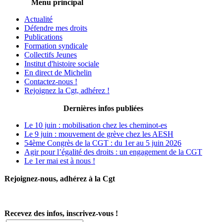
Menu principal
Actualité
Défendre mes droits
Publications
Formation syndicale
Collectifs Jeunes
Institut d'histoire sociale
En direct de Michelin
Contactez-nous !
Rejoignez la Cgt, adhérez !
Dernières infos publiées
Le 10 juin : mobilisation chez les cheminot-es
Le 9 juin : mouvement de grève chez les AESH
54ème Congrès de la CGT : du 1er au 5 juin 2026
Agir pour l’égalité des droits : un engagement de la CGT
Le 1er mai est à nous !
Rejoignez-nous, adhérez à la Cgt
Recevez des infos, inscrivez-vous !