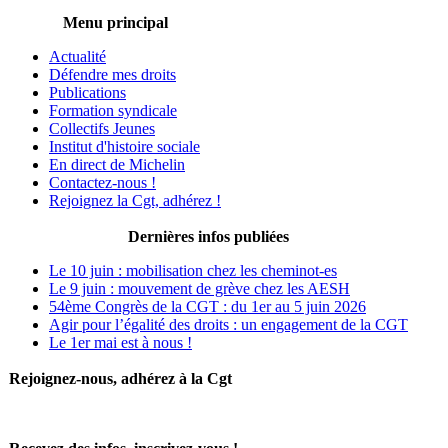
Menu principal
Actualité
Défendre mes droits
Publications
Formation syndicale
Collectifs Jeunes
Institut d'histoire sociale
En direct de Michelin
Contactez-nous !
Rejoignez la Cgt, adhérez !
Dernières infos publiées
Le 10 juin : mobilisation chez les cheminot-es
Le 9 juin : mouvement de grève chez les AESH
54ème Congrès de la CGT : du 1er au 5 juin 2026
Agir pour l’égalité des droits : un engagement de la CGT
Le 1er mai est à nous !
Rejoignez-nous, adhérez à la Cgt