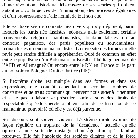
d’une révolution historique débarrassée de ses scories qui doivent
autant aux contingences de l’immigration, des processus égalitaires
et d’un progressisme qu’elle honnit de tout son être.
Elle est traversée de courants très divers qui s’y déploient, parmi
lesquels les partis néo fascistes, néonazis mais également certains
mouvements religieux traditionalistes, fondamentalistes ou au
contraire paganistes, des partis populistes ou souverainistes,
monarchistes ou encore nationalistes. La diversité des formes qu’elle
revêt peut rendre difficile à appréhender. Quoi de commun en effet
entre le populisme d’un Bolsonaro au Brésil et l’héritage néo nazi de
l’AFD en Allemagne? Ou encore entre le RN en France ou le parti
au pouvoir en Pologne, Droit et Justice (PIS)?
Si l’extrême droite est multiple dans ses formes et dans ses
expressions, elle connaît cependant un certains nombres de
constantes et de traits communs qui peuvent nous aider à l’identifier
et à ne pas la laisser se présenter, parfois, sous des attraits de
respectabilité qu’elle cherche à obtenir afin de se hisser ou de se
maintenir au pouvoir là où elle y est déjà parvenue.
Ses discours sont souvent violents. L’extrême droite exprime de
façon régulière un tropisme de la “décadence” actuelle qu’elle
oppose à une sorte de nostalgie d’un âge d’or qu’il faudrait
retrouver. Elle fait l’apologie des sociétés élitaires et de la force