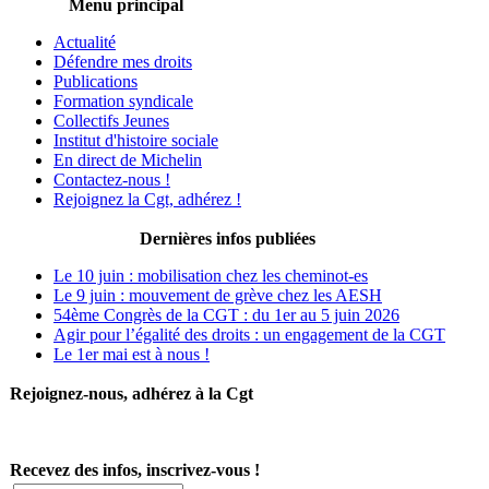
Menu principal
Actualité
Défendre mes droits
Publications
Formation syndicale
Collectifs Jeunes
Institut d'histoire sociale
En direct de Michelin
Contactez-nous !
Rejoignez la Cgt, adhérez !
Dernières infos publiées
Le 10 juin : mobilisation chez les cheminot-es
Le 9 juin : mouvement de grève chez les AESH
54ème Congrès de la CGT : du 1er au 5 juin 2026
Agir pour l’égalité des droits : un engagement de la CGT
Le 1er mai est à nous !
Rejoignez-nous, adhérez à la Cgt
Recevez des infos, inscrivez-vous !