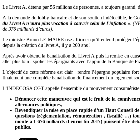
Le Livret A, détenu par 56 millions de personnes, a toujours garanti, 
A la demande du lobby bancaire et de son soutien indéfectible, le Go
du Livret A n’aura plus vocation à couvrir celui de l’inflation
». (NB
de 376 milliards d’euros).
Le ministre Bruno LE MAIRE ose affirmer qu’il entend protéger l’épa
depuis la création du livret A, il y a 200 ans !
Après avoir obtenu la banalisation du Livret A puis la remise en cau
aller plus loin : spolier les épargnants avec l’appui de la Banque de F
L’objectif de cette réforme est clair : rendre l’épargne populaire for
finalement une complète banalisation du financement du logement soc
L’INDECOSA CGT appelle l’ensemble du mouvement consumériste et du m
Dénoncer cette manœuvre qui est le fruit de la connivence
alternances politiques,
Revendiquer la mise en place rapide d’un Haut Conseil de l
questions (réglementation, rémunération , fiscalité …) to
monte à 1 676 milliards d’euros fin 2017) puissent être déba
publics.