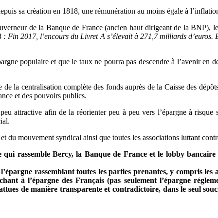
depuis sa création en 1818, une rémunération au moins égale à l’inflatio
uverneur de la Banque de France (ancien haut dirigeant de la BNP), le 
 : Fin 2017, l’encours du Livret A s’élevait à 271,7 milliards d’euros. 
rgne populaire et que le taux ne pourra pas descendre à l’avenir en de
se de la centralisation complète des fonds auprès de la Caisse des dépô
rance et des pouvoirs publics.
t peu attractive afin de la réorienter peu à peu vers l’épargne à risqu
ial.
ouvement syndical ainsi que toutes les associations luttant contre l’
 qui rassemble Bercy, la Banque de France et le lobby bancaire ;
’épargne rassemblant toutes les parties prenantes, y compris les a
uchant à l’épargne des Français (pas seulement l’épargne régleme
ttues de manière transparente et contradictoire, dans le seul souci