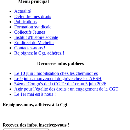
Menu principal
Actualité
Défendre mes droits
Publications
Formation syndicale
Collectifs Jeunes
Institut d'histoire sociale
En direct de Michelin
Contactez-nous !
Rejoignez la Cgt, adhérez !
Dernières infos publiées
Le 10 juin : mobilisation chez les cheminot-es
Le 9 juin : mouvement de grève chez les AESH
54ème Congrès de la CGT : du 1er au 5 juin 2026
Agir pour l’égalité des droits : un engagement de la CGT
Le 1er mai est à nous !
Rejoignez-nous, adhérez à la Cgt
Recevez des infos, inscrivez-vous !