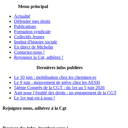
Menu principal
Actualité
Défendre mes droits
Publications
Formation syndicale
Collectifs Jeunes
Institut d'histoire sociale
En direct de Michelin
Contactez-nous !
Rejoignez la Cgt, adhérez !
Dernières infos publiées
Le 10 juin : mobilisation chez les cheminot-es
Le 9 juin : mouvement de grève chez les AESH
54ème Congrès de la CGT : du 1er au 5 juin 2026
Agir pour l’égalité des droits : un engagement de la CGT
Le 1er mai est à nous !
Rejoignez-nous, adhérez à la Cgt