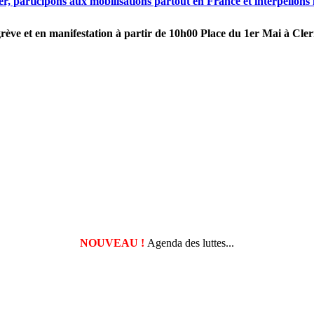
r, participons aux mobilisations partout en France et interpellons 
 grève et en manifestation à partir de 10h00 Place du 1er Mai à Cl
NOUVEAU !
Agenda des luttes...