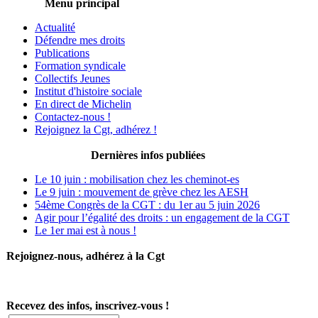
Menu principal
Actualité
Défendre mes droits
Publications
Formation syndicale
Collectifs Jeunes
Institut d'histoire sociale
En direct de Michelin
Contactez-nous !
Rejoignez la Cgt, adhérez !
Dernières infos publiées
Le 10 juin : mobilisation chez les cheminot-es
Le 9 juin : mouvement de grève chez les AESH
54ème Congrès de la CGT : du 1er au 5 juin 2026
Agir pour l’égalité des droits : un engagement de la CGT
Le 1er mai est à nous !
Rejoignez-nous, adhérez à la Cgt
Recevez des infos, inscrivez-vous !