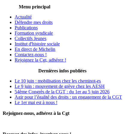
Menu principal
Actualité
Défendre mes droits
Publications
Formation syndicale
Collectifs Jeunes
Institut d'histoire sociale
En direct de Michelin
Contactez-nous !
Rejoignez la Cgt, adhérez !
Dernières infos publiées
Le 10 juin : mobilisation chez les cheminot-es
Le 9 juin : mouvement de grève chez les AESH
54ème Congrès de la CGT : du 1er au 5 juin 2026
Agir pour l’égalité des droits : un engagement de la CGT
Le 1er mai est à nous !
Rejoignez-nous, adhérez à la Cgt