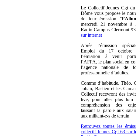
Le Collectif Jeunes Cgt d
Dôme vous propose le nouv
de leur émission “
l’Allu
mercredi 21 novembre à 
Radio Campus Clermont 93.
sur internet
Après l’émission spécia
Emploi du 17 octobre d
l’émission à venir port
l’AFPA, le plan social en co
l’agence nationale de fo
professionnelle d’adultes.
Comme d’habitude, Théo, C
Johan, Bastien et les Cama
Collectif recevront des invit
live, pour aller plus loin
compréhension des enj
laissant la parole aux salari
aux militant-e-s de terrain.
Retrouvez toutes les émis
collectif Jeunes Cgt 63 sur l