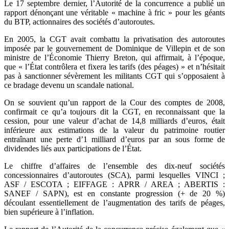
Le 17 septembre dernier, l’Autorité de la concurrence a publié un
rapport dénonçant une véritable « machine à fric » pour les géants
du BTP, actionnaires des sociétés d’autoroutes.
En 2005, la CGT avait combattu la privatisation des autoroutes
imposée par le gouvernement de Dominique de Villepin et de son
ministre de l’Économie Thierry Breton, qui affirmait, à l’époque,
que « l’État contrôlera et fixera les tarifs (des péages) » et n’hésitait
pas à sanctionner sévèrement les militants CGT qui s’opposaient à
ce bradage devenu un scandale national.
On se souvient qu’un rapport de la Cour des comptes de 2008,
confirmait ce qu’a toujours dit la CGT, en reconnaissant que la
cession, pour une valeur d’achat de 14,8 milliards d’euros, était
inférieure aux estimations de la valeur du patrimoine routier
entraînant une perte d’1 milliard d’euros par an sous forme de
dividendes liés aux participations de l’État.
Le chiffre d’affaires de l’ensemble des dix-neuf sociétés
concessionnaires d’autoroutes (SCA), parmi lesquelles VINCI ;
ASF / ESCOTA ; EIFFAGE : APRR / AREA ; ABERTIS :
SANEF / SAPN), est en constante progression (+ de 20 %)
découlant essentiellement de l’augmentation des tarifs de péages,
bien supérieure à l’inflation.