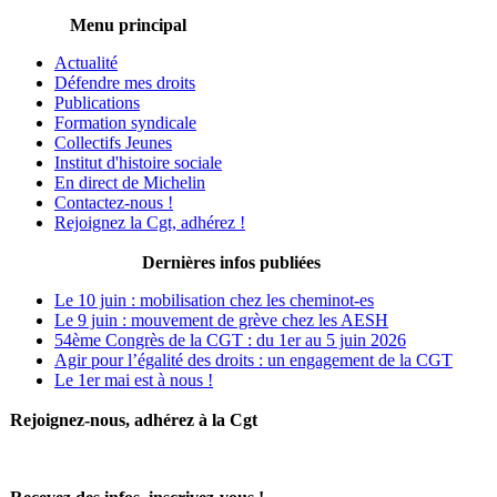
Menu principal
Actualité
Défendre mes droits
Publications
Formation syndicale
Collectifs Jeunes
Institut d'histoire sociale
En direct de Michelin
Contactez-nous !
Rejoignez la Cgt, adhérez !
Dernières infos publiées
Le 10 juin : mobilisation chez les cheminot-es
Le 9 juin : mouvement de grève chez les AESH
54ème Congrès de la CGT : du 1er au 5 juin 2026
Agir pour l’égalité des droits : un engagement de la CGT
Le 1er mai est à nous !
Rejoignez-nous, adhérez à la Cgt