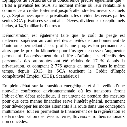
Le rapport de l’Autorité de la concurrence précise également que «
l’État a privatisé les SCA au moment même où leur rentabilité a
commencé à croître fortement jusqu’à atteindre les niveaux actuels
(…). Sept années après la privatisation, les dividendes versés par les
seules SCA privatisées se sont ainsi élevés, dividendes exceptionnels
inclus, à 14,9 milliards d’euros ».
Démonstration est également faite que le coût du péage est
nettement supérieur au coût réel des activités de fonctionnement de
l’autoroute permettant à ces profits une progression permanente :
alors que le prix du kilomètre pour l’usager ne cesse d’augmenter
permettant l’accroissement du chiffre d’affaire, les effectifs des
personnels des autoroutes ont été réduits de 17 % depuis la
privatisation, et comptent 2 776 agents en moins. Dans le même
temps, depuis 2013, les SCA touchent le Crédit d’Impôt
compétitivité Emploi (CICE). Scandaleux !
En plein débat sur la transition énergétique, et à la veille d’une
nouvelle conférence environnementale où les transports feront
l’objet d’un débat spécifique, il est urgent de prendre des mesures
pour que cette manne financière serve l’intérêt général, notamment
pour développer les modes alternatifs à la route dans une conception
multimodale, tout en permettant le financement de la régénération et
de la modernisation des réseaux ferrés, fluviaux et routiers nationaux
non concédés.