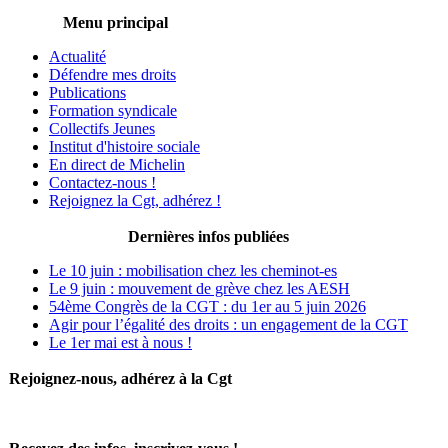
Menu principal
Actualité
Défendre mes droits
Publications
Formation syndicale
Collectifs Jeunes
Institut d'histoire sociale
En direct de Michelin
Contactez-nous !
Rejoignez la Cgt, adhérez !
Dernières infos publiées
Le 10 juin : mobilisation chez les cheminot-es
Le 9 juin : mouvement de grève chez les AESH
54ème Congrès de la CGT : du 1er au 5 juin 2026
Agir pour l’égalité des droits : un engagement de la CGT
Le 1er mai est à nous !
Rejoignez-nous, adhérez à la Cgt