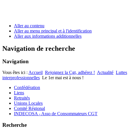
Aller au contenu
Aller au menu principal et à l'identification
Aller aux informations additionnelles
Navigation de recherche
Navigation
Vous êtes ici :
Accueil
Rejoignez la Cgt, adhérez !
Actualité
Luttes
interprofessionnelles
Le 1er mai est à nous !
Confédération
Liens
Retraités
Unions Locales
Comité Régional
INDECOSA - Asso de Consommateurs CGT
Recherche