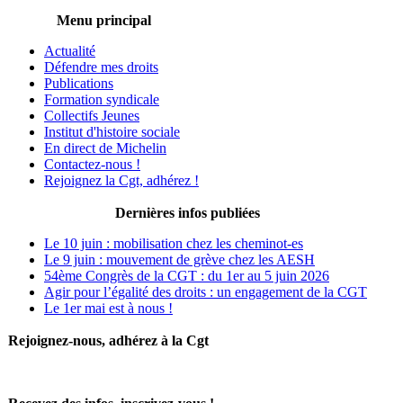
Menu principal
Actualité
Défendre mes droits
Publications
Formation syndicale
Collectifs Jeunes
Institut d'histoire sociale
En direct de Michelin
Contactez-nous !
Rejoignez la Cgt, adhérez !
Dernières infos publiées
Le 10 juin : mobilisation chez les cheminot-es
Le 9 juin : mouvement de grève chez les AESH
54ème Congrès de la CGT : du 1er au 5 juin 2026
Agir pour l’égalité des droits : un engagement de la CGT
Le 1er mai est à nous !
Rejoignez-nous, adhérez à la Cgt