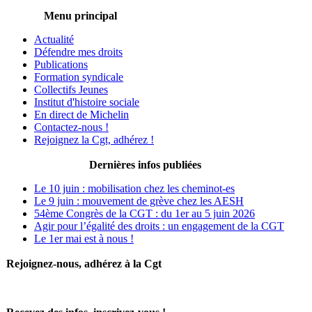
Menu principal
Actualité
Défendre mes droits
Publications
Formation syndicale
Collectifs Jeunes
Institut d'histoire sociale
En direct de Michelin
Contactez-nous !
Rejoignez la Cgt, adhérez !
Dernières infos publiées
Le 10 juin : mobilisation chez les cheminot-es
Le 9 juin : mouvement de grève chez les AESH
54ème Congrès de la CGT : du 1er au 5 juin 2026
Agir pour l’égalité des droits : un engagement de la CGT
Le 1er mai est à nous !
Rejoignez-nous, adhérez à la Cgt