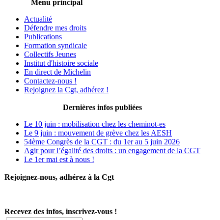
Menu principal
Actualité
Défendre mes droits
Publications
Formation syndicale
Collectifs Jeunes
Institut d'histoire sociale
En direct de Michelin
Contactez-nous !
Rejoignez la Cgt, adhérez !
Dernières infos publiées
Le 10 juin : mobilisation chez les cheminot-es
Le 9 juin : mouvement de grève chez les AESH
54ème Congrès de la CGT : du 1er au 5 juin 2026
Agir pour l’égalité des droits : un engagement de la CGT
Le 1er mai est à nous !
Rejoignez-nous, adhérez à la Cgt
Recevez des infos, inscrivez-vous !