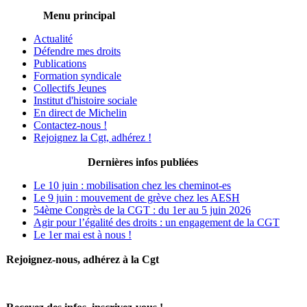
Menu principal
Actualité
Défendre mes droits
Publications
Formation syndicale
Collectifs Jeunes
Institut d'histoire sociale
En direct de Michelin
Contactez-nous !
Rejoignez la Cgt, adhérez !
Dernières infos publiées
Le 10 juin : mobilisation chez les cheminot-es
Le 9 juin : mouvement de grève chez les AESH
54ème Congrès de la CGT : du 1er au 5 juin 2026
Agir pour l’égalité des droits : un engagement de la CGT
Le 1er mai est à nous !
Rejoignez-nous, adhérez à la Cgt