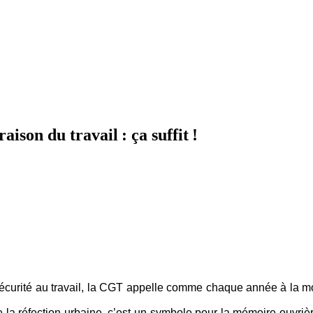
raison du travail : ça suffit !
 sécurité au travail, la CGT appelle comme chaque année à la mo
la réfection urbaine, c’est un symbole pour la mémoire ouvriè