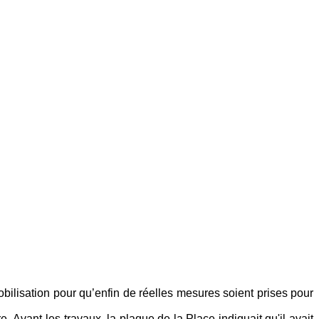
bilisation pour qu’enfin de réelles mesures soient prises pour
re.
Avant les travaux, la plaque de la Place indiquait qu'il avait