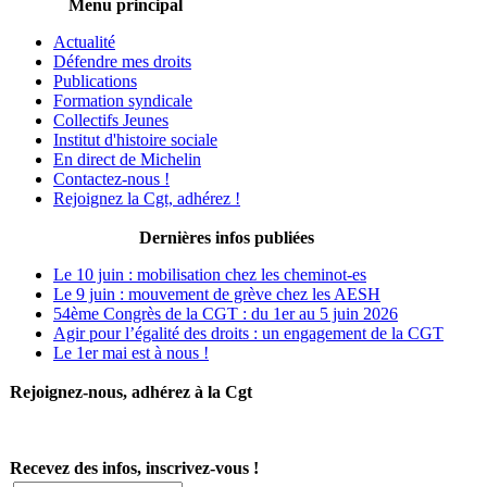
Menu principal
Actualité
Défendre mes droits
Publications
Formation syndicale
Collectifs Jeunes
Institut d'histoire sociale
En direct de Michelin
Contactez-nous !
Rejoignez la Cgt, adhérez !
Dernières infos publiées
Le 10 juin : mobilisation chez les cheminot-es
Le 9 juin : mouvement de grève chez les AESH
54ème Congrès de la CGT : du 1er au 5 juin 2026
Agir pour l’égalité des droits : un engagement de la CGT
Le 1er mai est à nous !
Rejoignez-nous, adhérez à la Cgt
Recevez des infos, inscrivez-vous !