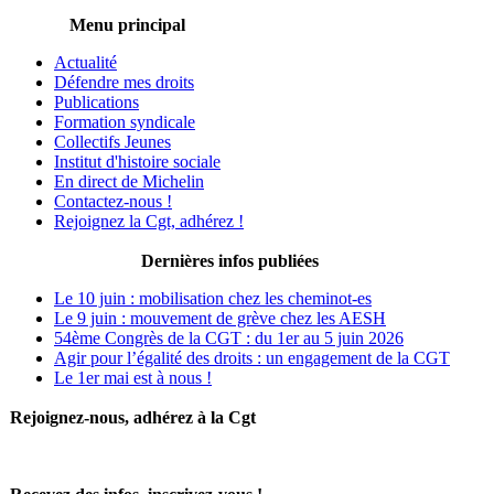
Menu principal
Actualité
Défendre mes droits
Publications
Formation syndicale
Collectifs Jeunes
Institut d'histoire sociale
En direct de Michelin
Contactez-nous !
Rejoignez la Cgt, adhérez !
Dernières infos publiées
Le 10 juin : mobilisation chez les cheminot-es
Le 9 juin : mouvement de grève chez les AESH
54ème Congrès de la CGT : du 1er au 5 juin 2026
Agir pour l’égalité des droits : un engagement de la CGT
Le 1er mai est à nous !
Rejoignez-nous, adhérez à la Cgt