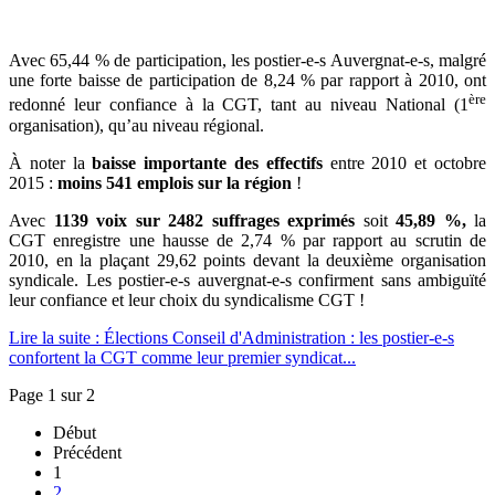
Avec 65,44 % de participation, les postier-e-s Auvergnat-e-s, malgré
une forte baisse de participation de 8,24 % par rapport à 2010, ont
ère
redonné leur confiance à la CGT, tant au niveau National (1
organisation), qu’au niveau régional.
À noter la
baisse importante des effectifs
entre 2010 et octobre
2015 :
moins 541 emplois
sur la région
!
Avec
1139 voix sur 2482 suffrages exprimés
soit
45,89 %,
la
CGT enregistre une hausse de 2,74 % par rapport au scrutin de
2010, en la plaçant 29,62 points devant la deuxième organisation
syndicale. Les postier-e-s auvergnat-e-s confirment sans ambiguïté
leur confiance et leur choix du syndicalisme CGT !
Lire la suite : Élections Conseil d'Administration : les postier-e-s
confortent la CGT comme leur premier syndicat...
Page 1 sur 2
Début
Précédent
1
2