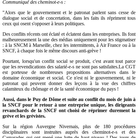
Communiqué des cheminot-e-s :
"Alors que le gouvernement et le patronat parlent sans cesse de
dialogue social et de concertation, dans les faits ils répriment tous
ceux qui osent s'opposer à leurs politiques.
Des conflits récents ont éclaté et éclatent dans les entreprises. Ils font
malheureusement la une des médias uniquement pour les stigmatiser
: à la SNCM à Marseille, chez les intermittents, à Air France ou à la
SNCF, à chaque fois le même discours anti-grève !
Pourtant, lorsqu'un conflit social se produit, c'est avant tout parce
que les revendications des salarié-e-s ne sont pas satisfaites.La CGT
est porteuse de nombreuses propositions alternatives dans le
domaine économique et social. Ce n'est ni le gouvernement, ni le
patronat qui peuvent donner des leçons à la vue des chiffres
calamiteux du chômage et de la santé économique du pays !
Aussi, dans le Puy de Dôme et suite au conflit du mois de juin à
la SNCF pour le retour à une entreprise unique, les dirigeants
revanchards de la SNCF ont choisi de réprimer durement la
grève et les grévistes.
Sur la région Auvergne Nivernais, plus de 180 procédures
disciplinaires sont instruites auprès des cheminot-e-s et des
Camarades qui ont mené une lutte de haut niveau ! Des jours de