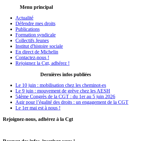
Menu principal
Actualité
Défendre mes droits
Publications
Formation syndicale
Collectifs Jeunes
Institut d'histoire sociale
En direct de Michelin
Contactez-nous !
Rejoignez la Cgt, adhérez !
Dernières infos publiées
Le 10 juin : mobilisation chez les cheminot-es
Le 9 juin : mouvement de grève chez les AESH
54ème Congrès de la CGT : du 1er au 5 juin 2026
Agir pour l’égalité des droits : un engagement de la CGT
Le 1er mai est à nous !
Rejoignez-nous, adhérez à la Cgt