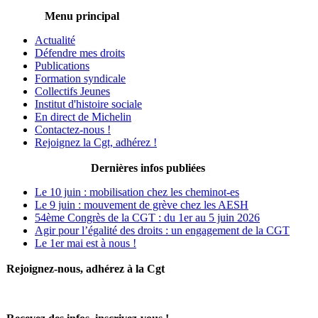
Menu principal
Actualité
Défendre mes droits
Publications
Formation syndicale
Collectifs Jeunes
Institut d'histoire sociale
En direct de Michelin
Contactez-nous !
Rejoignez la Cgt, adhérez !
Dernières infos publiées
Le 10 juin : mobilisation chez les cheminot-es
Le 9 juin : mouvement de grève chez les AESH
54ème Congrès de la CGT : du 1er au 5 juin 2026
Agir pour l’égalité des droits : un engagement de la CGT
Le 1er mai est à nous !
Rejoignez-nous, adhérez à la Cgt